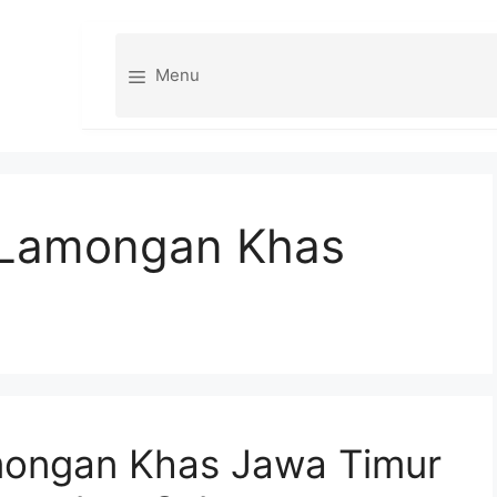
Menu
 Lamongan Khas
mongan Khas Jawa Timur