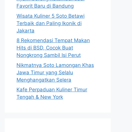
Favorit Baru di Bandung
Wisata Kuliner 5 Soto Betawi
Terbaik dan Paling Ikonik di
Jakarta
8 Rekomendasi Tempat Makan
Hits di BSD, Cocok Buat
Nongkrong Sambil Isi Perut
Nikmatnya Soto Lamongan Khas
Jawa Timur yang Selalu
Menghangatkan Selera
Kafe Perpaduan Kuliner Timur
Tengah & New York