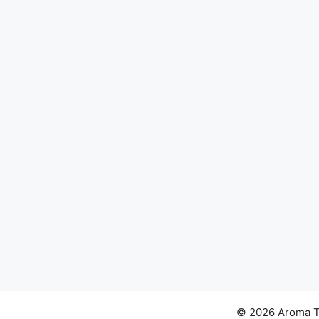
© 2026 Aroma Ta