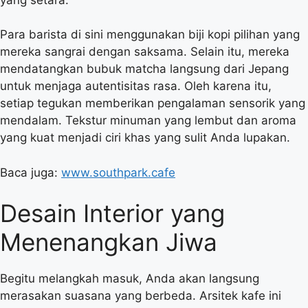
Para barista di sini menggunakan biji kopi pilihan yang
mereka sangrai dengan saksama. Selain itu, mereka
mendatangkan bubuk matcha langsung dari Jepang
untuk menjaga autentisitas rasa. Oleh karena itu,
setiap tegukan memberikan pengalaman sensorik yang
mendalam. Tekstur minuman yang lembut dan aroma
yang kuat menjadi ciri khas yang sulit Anda lupakan.
Baca juga:
www.southpark.cafe
Desain Interior yang
Menenangkan Jiwa
Begitu melangkah masuk, Anda akan langsung
merasakan suasana yang berbeda. Arsitek kafe ini