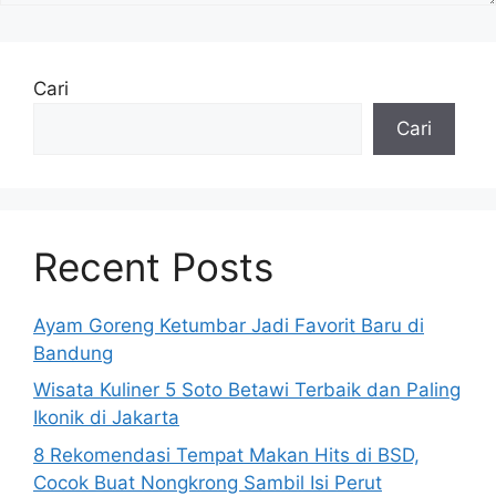
Cari
Cari
Recent Posts
Ayam Goreng Ketumbar Jadi Favorit Baru di
Bandung
Wisata Kuliner 5 Soto Betawi Terbaik dan Paling
Ikonik di Jakarta
8 Rekomendasi Tempat Makan Hits di BSD,
Cocok Buat Nongkrong Sambil Isi Perut