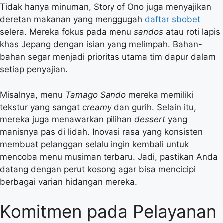
Tidak hanya minuman, Story of Ono juga menyajikan
deretan makanan yang menggugah
daftar sbobet
selera. Mereka fokus pada menu
sandos
atau roti lapis
khas Jepang dengan isian yang melimpah. Bahan-
bahan segar menjadi prioritas utama tim dapur dalam
setiap penyajian.
Misalnya, menu
Tamago Sando
mereka memiliki
tekstur yang sangat
creamy
dan gurih. Selain itu,
mereka juga menawarkan pilihan
dessert
yang
manisnya pas di lidah. Inovasi rasa yang konsisten
membuat pelanggan selalu ingin kembali untuk
mencoba menu musiman terbaru. Jadi, pastikan Anda
datang dengan perut kosong agar bisa mencicipi
berbagai varian hidangan mereka.
Komitmen pada Pelayanan