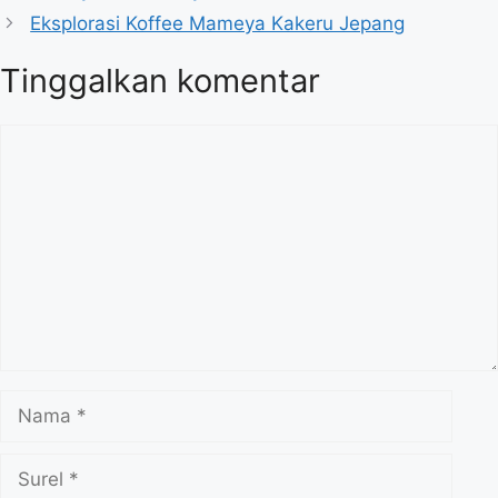
t
a
Eksplorasi Koffee Mameya Kakeru Jepang
e
g
g
Tinggalkan komentar
o
r
K
i
o
m
e
n
t
a
r
N
a
m
S
a
u